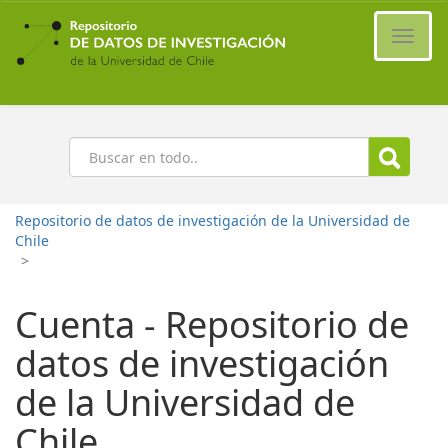
Ir
al
Cambi
contenido
naveg
principal
Buscar
Repositorio de datos de investigación de la Universidad de
Chile
>
Cuenta - Repositorio de
datos de investigación
de la Universidad de
Chile