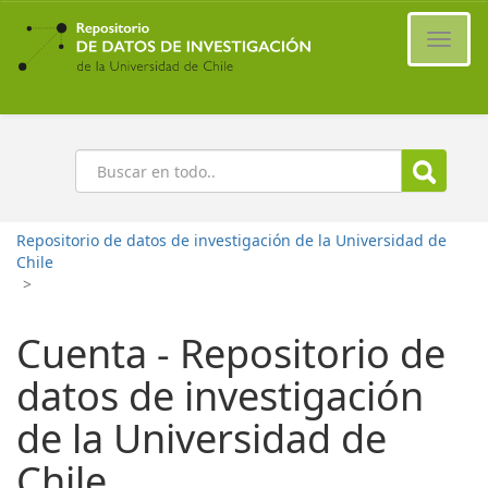
Ir
al
Cambi
contenido
naveg
principal
Buscar
Repositorio de datos de investigación de la Universidad de
Chile
>
Cuenta - Repositorio de
datos de investigación
de la Universidad de
Chile