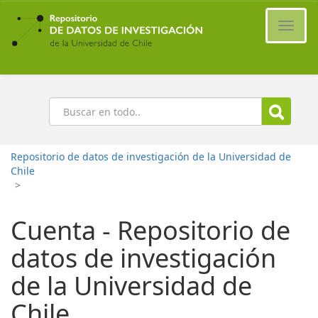
Ir
al
Cambi
contenido
naveg
principal
Buscar
Repositorio de datos de investigación de la Universidad de
Chile
>
Cuenta - Repositorio de
datos de investigación
de la Universidad de
Chile