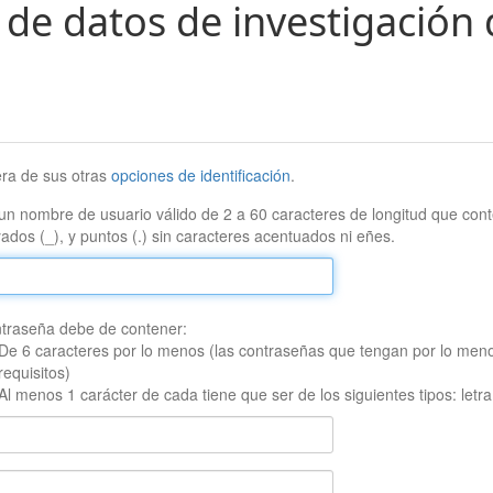
 de datos de investigación 
era de sus otras
opciones de identificación
.
un nombre de usuario válido de 2 a 60 caracteres de longitud que conte
ados (_), y puntos (.) sin caracteres acentuados ni eñes.
traseña debe de contener:
De 6 caracteres por lo menos (las contraseñas que tengan por lo men
requisitos)
Al menos 1 carácter de cada tiene que ser de los siguientes tipos: let