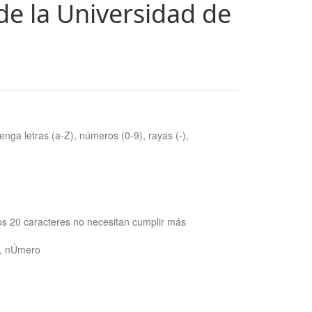
de la Universidad de
nga letras (a-Z), números (0-9), rayas (-),
os 20 caracteres no necesitan cumplir más
ra, nÚmero