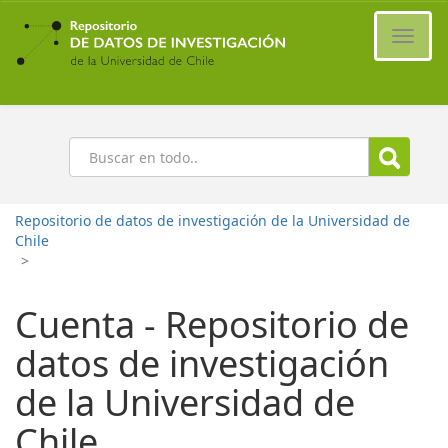
Ir
al
Cambi
contenido
naveg
principal
Buscar
Repositorio de datos de investigación de la Universidad de
Chile
>
Cuenta - Repositorio de
datos de investigación
de la Universidad de
Chile