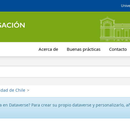
Unive
Acerca de
Buenas prácticas
Contacto
idad de Chile
>
 en Dataverse? Para crear su propio dataverse y personalizarlo, aña