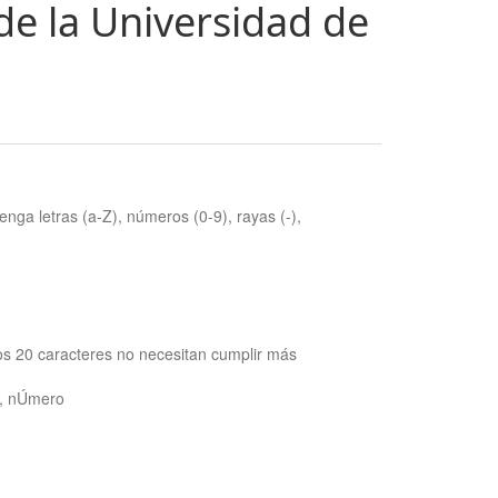
de la Universidad de
nga letras (a-Z), números (0-9), rayas (-),
os 20 caracteres no necesitan cumplir más
ra, nÚmero