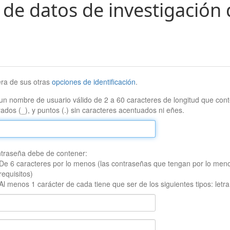
 de datos de investigación 
era de sus otras
opciones de identificación
.
un nombre de usuario válido de 2 a 60 caracteres de longitud que conte
ados (_), y puntos (.) sin caracteres acentuados ni eñes.
traseña debe de contener:
De 6 caracteres por lo menos (las contraseñas que tengan por lo men
requisitos)
Al menos 1 carácter de cada tiene que ser de los siguientes tipos: let