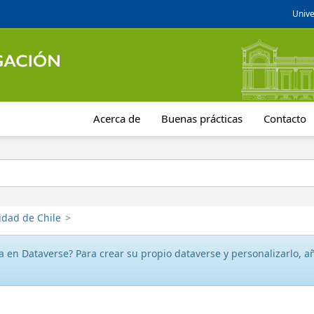
Unive
Acerca de
Buenas prácticas
Contacto
idad de Chile
>
 en Dataverse? Para crear su propio dataverse y personalizarlo, aña