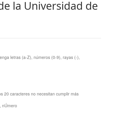
de la Universidad de
nga letras (a-Z), números (0-9), rayas (-),
os 20 caracteres no necesitan cumplir más
ra, nÚmero