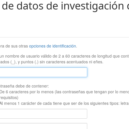
 de datos de investigación 
era de sus otras
opciones de identificación
.
un nombre de usuario válido de 2 a 60 caracteres de longitud que conte
ados (_), y puntos (.) sin caracteres acentuados ni eñes.
traseña debe de contener:
De 6 caracteres por lo menos (las contraseñas que tengan por lo men
requisitos)
Al menos 1 carácter de cada tiene que ser de los siguientes tipos: let