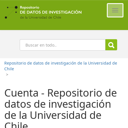
Ir
al
Cambi
contenido
naveg
principal
Buscar
Repositorio de datos de investigación de la Universidad de
Chile
>
Cuenta - Repositorio de
datos de investigación
de la Universidad de
Chile