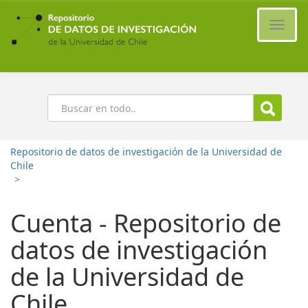
Ir
al
Cambi
contenido
naveg
principal
Buscar
Repositorio de datos de investigación de la Universidad de
Chile
>
Cuenta - Repositorio de
datos de investigación
de la Universidad de
Chile