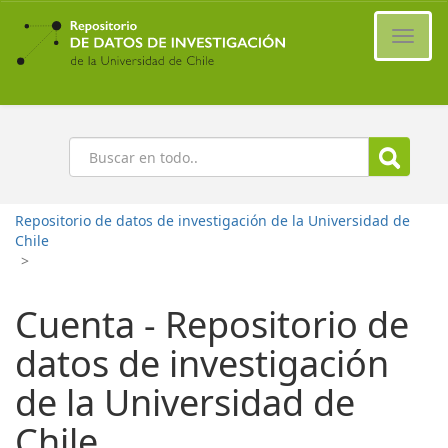
Ir
al
Cambi
contenido
naveg
principal
Buscar
Repositorio de datos de investigación de la Universidad de
Chile
>
Cuenta - Repositorio de
datos de investigación
de la Universidad de
Chile