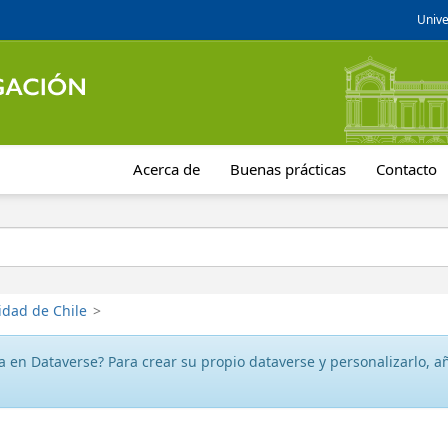
Unive
Acerca de
Buenas prácticas
Contacto
idad de Chile
>
 en Dataverse? Para crear su propio dataverse y personalizarlo, aña