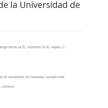
de la Universidad de
nga letras (a-Z), números (0-9), rayas (-),
os 20 caracteres no necesitan cumplir más
ra, nÚmero