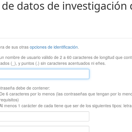
 de datos de investigación 
era de sus otras
opciones de identificación
.
un nombre de usuario válido de 2 a 60 caracteres de longitud que conte
ados (_), y puntos (.) sin caracteres acentuados ni eñes.
traseña debe de contener:
De 6 caracteres por lo menos (las contraseñas que tengan por lo men
requisitos)
Al menos 1 carácter de cada tiene que ser de los siguientes tipos: let