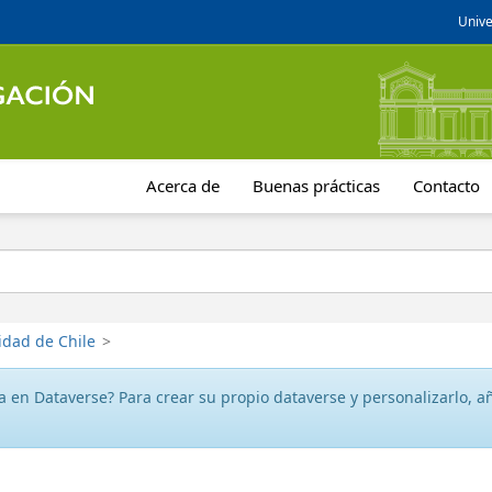
Unive
Acerca de
Buenas prácticas
Contacto
idad de Chile
>
 en Dataverse? Para crear su propio dataverse y personalizarlo, aña