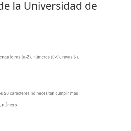
de la Universidad de
nga letras (a-Z), números (0-9), rayas (-),
os 20 caracteres no necesitan cumplir más
ra, nÚmero