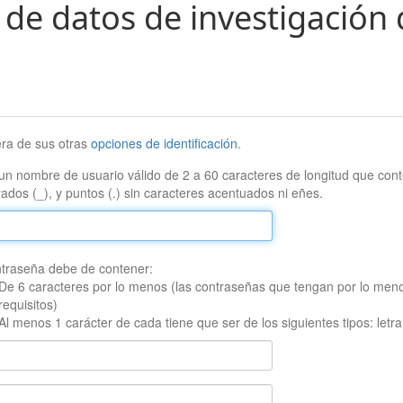
 de datos de investigación 
era de sus otras
opciones de identificación
.
un nombre de usuario válido de 2 a 60 caracteres de longitud que conte
ados (_), y puntos (.) sin caracteres acentuados ni eñes.
traseña debe de contener:
De 6 caracteres por lo menos (las contraseñas que tengan por lo men
requisitos)
Al menos 1 carácter de cada tiene que ser de los siguientes tipos: let