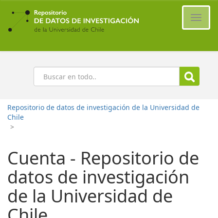
Ir
al
Cambi
contenido
naveg
principal
Buscar
Repositorio de datos de investigación de la Universidad de
Chile
>
Cuenta - Repositorio de
datos de investigación
de la Universidad de
Chile