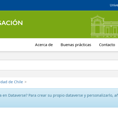
Unive
Acerca de
Buenas prácticas
Contacto
idad de Chile
>
 en Dataverse? Para crear su propio dataverse y personalizarlo, aña