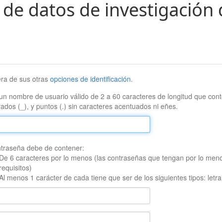
 de datos de investigación 
era de sus otras
opciones de identificación
.
un nombre de usuario válido de 2 a 60 caracteres de longitud que conte
ados (_), y puntos (.) sin caracteres acentuados ni eñes.
traseña debe de contener:
De 6 caracteres por lo menos (las contraseñas que tengan por lo men
requisitos)
Al menos 1 carácter de cada tiene que ser de los siguientes tipos: let