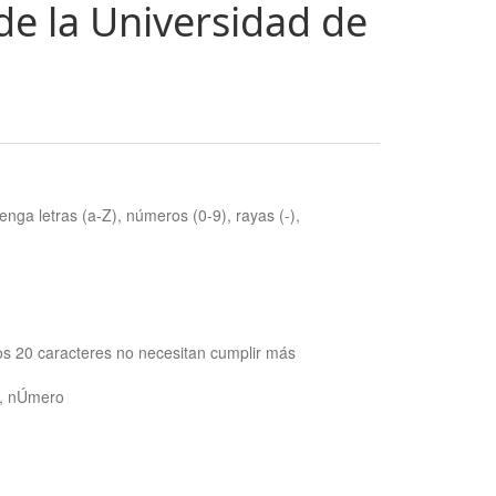
de la Universidad de
nga letras (a-Z), números (0-9), rayas (-),
os 20 caracteres no necesitan cumplir más
ra, nÚmero