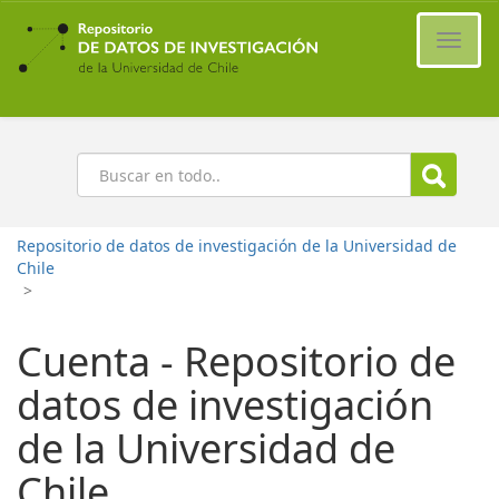
Ir
al
Cambi
contenido
naveg
principal
Buscar
Repositorio de datos de investigación de la Universidad de
Chile
>
Cuenta - Repositorio de
datos de investigación
de la Universidad de
Chile