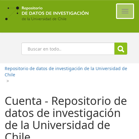
Ir
al
Cambi
contenido
naveg
principal
Buscar
Repositorio de datos de investigación de la Universidad de
Chile
>
Cuenta - Repositorio de
datos de investigación
de la Universidad de
Chile