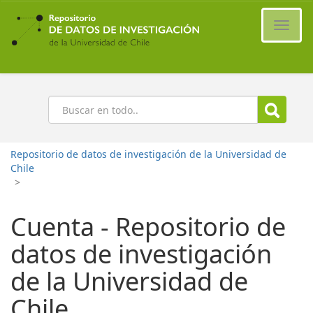
Ir
al
Cambi
contenido
naveg
principal
Buscar
Repositorio de datos de investigación de la Universidad de
Chile
>
Cuenta - Repositorio de
datos de investigación
de la Universidad de
Chile