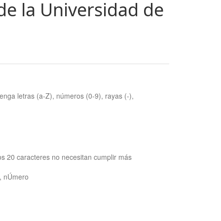
de la Universidad de
nga letras (a-Z), números (0-9), rayas (-),
os 20 caracteres no necesitan cumplir más
ra, nÚmero