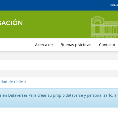
Unive
Acerca de
Buenas prácticas
Contacto
idad de Chile
>
 en Dataverse? Para crear su propio dataverse y personalizarlo, aña