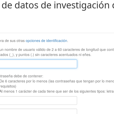
 de datos de investigación 
era de sus otras
opciones de identificación
.
un nombre de usuario válido de 2 a 60 caracteres de longitud que conte
ados (_), y puntos (.) sin caracteres acentuados ni eñes.
traseña debe de contener:
De 6 caracteres por lo menos (las contraseñas que tengan por lo men
requisitos)
Al menos 1 carácter de cada tiene que ser de los siguientes tipos: let