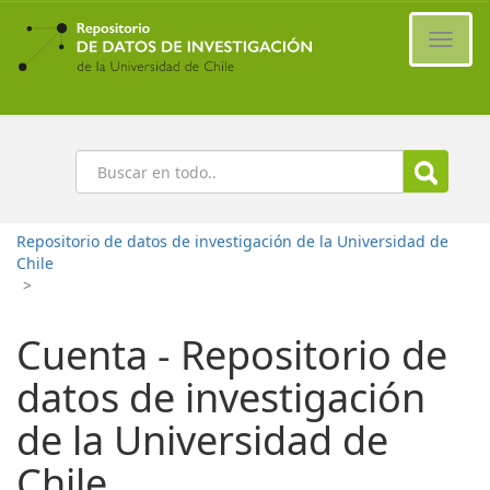
Ir
al
Cambi
contenido
naveg
principal
Buscar
Repositorio de datos de investigación de la Universidad de
Chile
>
Cuenta - Repositorio de
datos de investigación
de la Universidad de
Chile