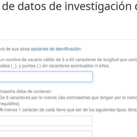
 de datos de investigación 
era de sus otras
opciones de identificación
.
un nombre de usuario válido de 2 a 60 caracteres de longitud que conte
ados (_), y puntos (.) sin caracteres acentuados ni eñes.
traseña debe de contener:
De 6 caracteres por lo menos (las contraseñas que tengan por lo men
requisitos)
Al menos 1 carácter de cada tiene que ser de los siguientes tipos: let