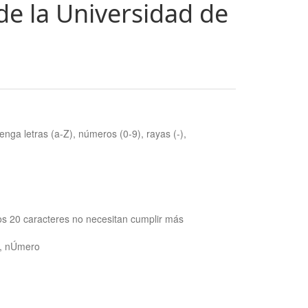
de la Universidad de
nga letras (a-Z), números (0-9), rayas (-),
os 20 caracteres no necesitan cumplir más
ra, nÚmero