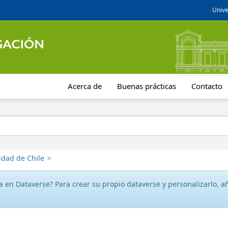
Unive
Acerca de
Buenas prácticas
Contacto
idad de Chile
>
 en Dataverse? Para crear su propio dataverse y personalizarlo, aña