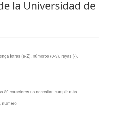
de la Universidad de
nga letras (a-Z), números (0-9), rayas (-),
os 20 caracteres no necesitan cumplir más
ra, nÚmero