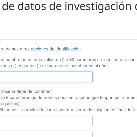
 de datos de investigación 
era de sus otras
opciones de identificación
.
un nombre de usuario válido de 2 a 60 caracteres de longitud que conte
ados (_), y puntos (.) sin caracteres acentuados ni eñes.
traseña debe de contener:
De 6 caracteres por lo menos (las contraseñas que tengan por lo men
requisitos)
Al menos 1 carácter de cada tiene que ser de los siguientes tipos: let