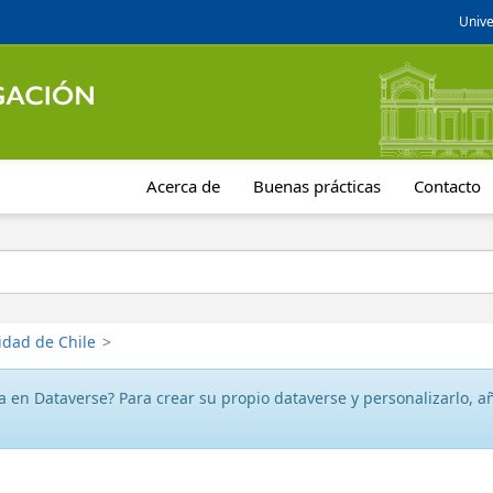
Unive
Acerca de
Buenas prácticas
Contacto
idad de Chile
>
 en Dataverse? Para crear su propio dataverse y personalizarlo, aña