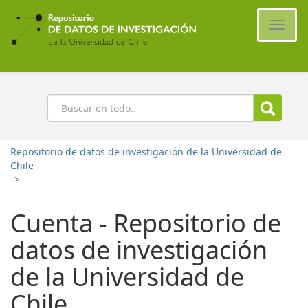
Ir
al
Cambi
contenido
naveg
principal
Buscar
Repositorio de datos de investigación de la Universidad de
Chile
>
Cuenta - Repositorio de
datos de investigación
de la Universidad de
Chile