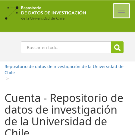
Ir
al
Cambi
contenido
naveg
principal
Buscar
Repositorio de datos de investigación de la Universidad de
Chile
>
Cuenta - Repositorio de
datos de investigación
de la Universidad de
Chile