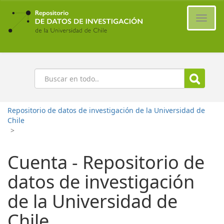
Ir
al
Cambi
contenido
naveg
principal
Buscar
Repositorio de datos de investigación de la Universidad de
Chile
>
Cuenta - Repositorio de
datos de investigación
de la Universidad de
Chile