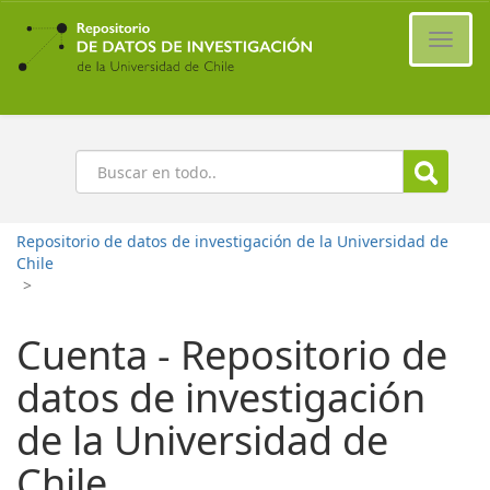
Ir
al
Cambi
contenido
naveg
principal
Buscar
Repositorio de datos de investigación de la Universidad de
Chile
>
Cuenta - Repositorio de
datos de investigación
de la Universidad de
Chile