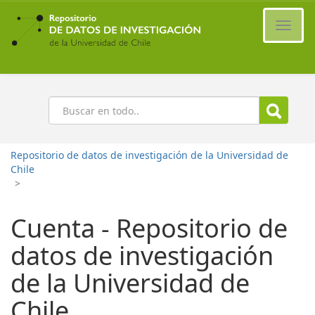
Ir
al
Cambi
contenido
naveg
principal
Buscar
Repositorio de datos de investigación de la Universidad de
Chile
>
Cuenta - Repositorio de
datos de investigación
de la Universidad de
Chile