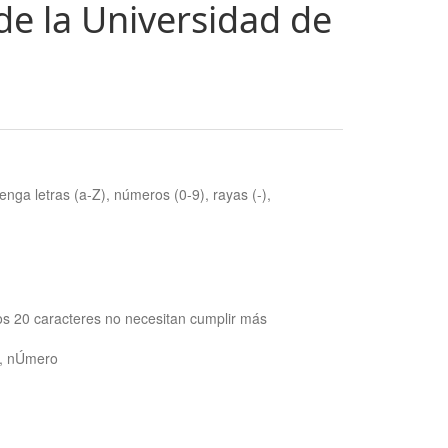
de la Universidad de
nga letras (a-Z), números (0-9), rayas (-),
os 20 caracteres no necesitan cumplir más
ra, nÚmero