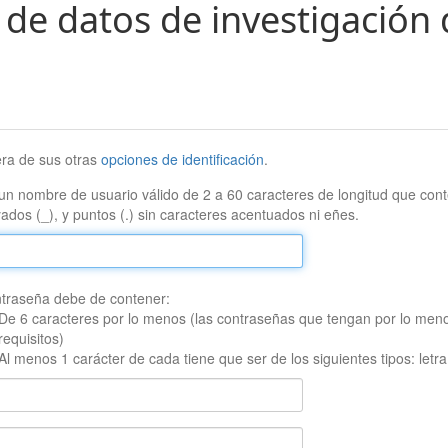
 de datos de investigación 
era de sus otras
opciones de identificación
.
un nombre de usuario válido de 2 a 60 caracteres de longitud que conte
ados (_), y puntos (.) sin caracteres acentuados ni eñes.
traseña debe de contener:
De 6 caracteres por lo menos (las contraseñas que tengan por lo men
requisitos)
Al menos 1 carácter de cada tiene que ser de los siguientes tipos: let