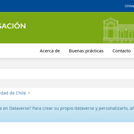
Unive
Acerca de
Buenas prácticas
Contacto
idad de Chile
>
 en Dataverse? Para crear su propio dataverse y personalizarlo, aña