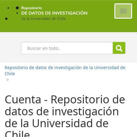
Ir
al
Cambi
contenido
naveg
principal
Buscar
Repositorio de datos de investigación de la Universidad de
Chile
>
Cuenta - Repositorio de
datos de investigación
de la Universidad de
Chile