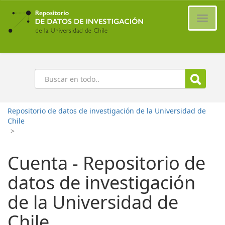
Ir
al
Cambi
contenido
naveg
principal
Buscar
Repositorio de datos de investigación de la Universidad de
Chile
>
Cuenta - Repositorio de
datos de investigación
de la Universidad de
Chile