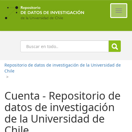
Ir
al
Cambi
contenido
naveg
principal
Buscar
Repositorio de datos de investigación de la Universidad de
Chile
>
Cuenta - Repositorio de
datos de investigación
de la Universidad de
Chile