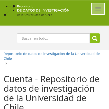
Ir
al
Cambi
contenido
naveg
principal
Buscar
Repositorio de datos de investigación de la Universidad de
Chile
>
Cuenta - Repositorio de
datos de investigación
de la Universidad de
Chile