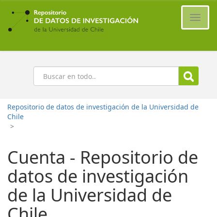
Ir
al
Cambi
contenido
naveg
principal
Buscar
Repositorio de datos de investigación de la Universidad de
Chile
>
Cuenta - Repositorio de
datos de investigación
de la Universidad de
Chile