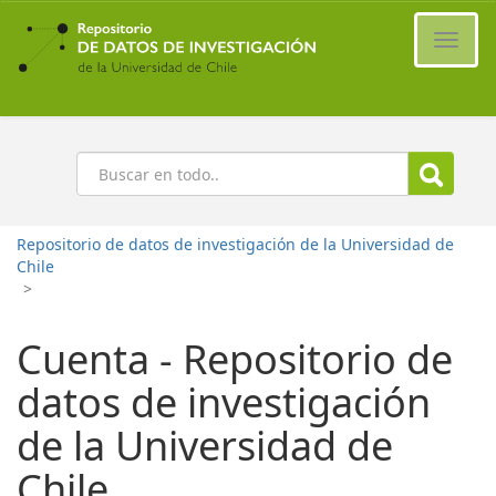
Ir
al
Cambi
contenido
naveg
principal
Buscar
Repositorio de datos de investigación de la Universidad de
Chile
>
Cuenta - Repositorio de
datos de investigación
de la Universidad de
Chile