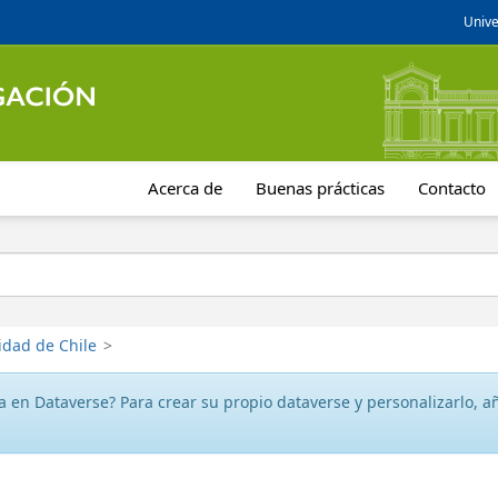
Unive
Acerca de
Buenas prácticas
Contacto
idad de Chile
>
 en Dataverse? Para crear su propio dataverse y personalizarlo, aña