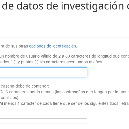
 de datos de investigación 
era de sus otras
opciones de identificación
.
un nombre de usuario válido de 2 a 60 caracteres de longitud que conte
ados (_), y puntos (.) sin caracteres acentuados ni eñes.
traseña debe de contener:
De 6 caracteres por lo menos (las contraseñas que tengan por lo men
requisitos)
Al menos 1 carácter de cada tiene que ser de los siguientes tipos: let