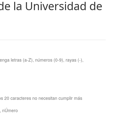
de la Universidad de
nga letras (a-Z), números (0-9), rayas (-),
os 20 caracteres no necesitan cumplir más
ra, nÚmero