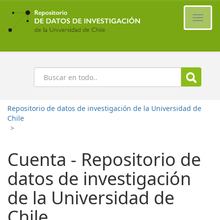
Ir
al
Cambi
contenido
naveg
principal
Buscar
Repositorio de datos de investigación de la Universidad de
Chile
>
Cuenta - Repositorio de
datos de investigación
de la Universidad de
Chile