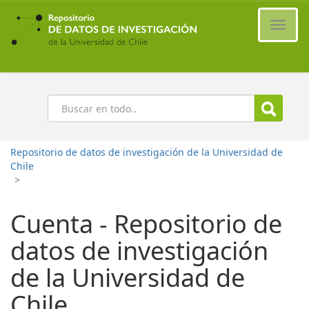
Ir
al
Cambi
contenido
naveg
principal
Buscar
Repositorio de datos de investigación de la Universidad de
Chile
>
Cuenta - Repositorio de
datos de investigación
de la Universidad de
Chile