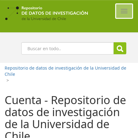
Ir
al
Cambi
contenido
naveg
principal
Buscar
Repositorio de datos de investigación de la Universidad de
Chile
>
Cuenta - Repositorio de
datos de investigación
de la Universidad de
Chile