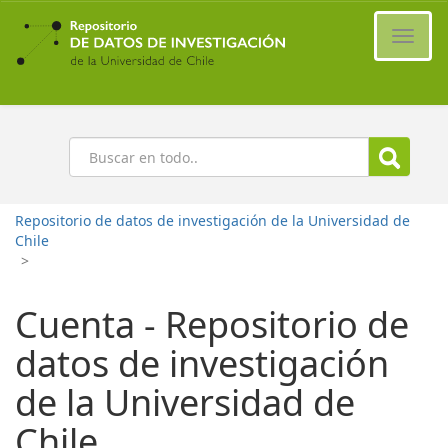
Ir
al
Cambi
contenido
naveg
principal
Buscar
Repositorio de datos de investigación de la Universidad de
Chile
>
Cuenta - Repositorio de
datos de investigación
de la Universidad de
Chile