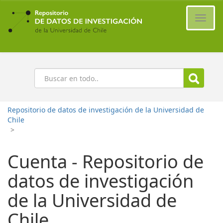
Ir
al
Cambi
contenido
naveg
principal
Buscar
Repositorio de datos de investigación de la Universidad de
Chile
>
Cuenta - Repositorio de
datos de investigación
de la Universidad de
Chile