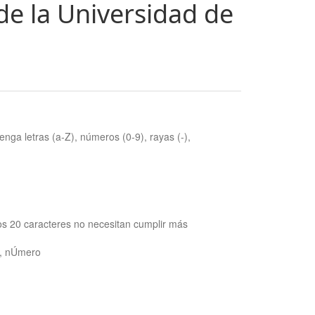
de la Universidad de
nga letras (a-Z), números (0-9), rayas (-),
os 20 caracteres no necesitan cumplir más
ra, nÚmero