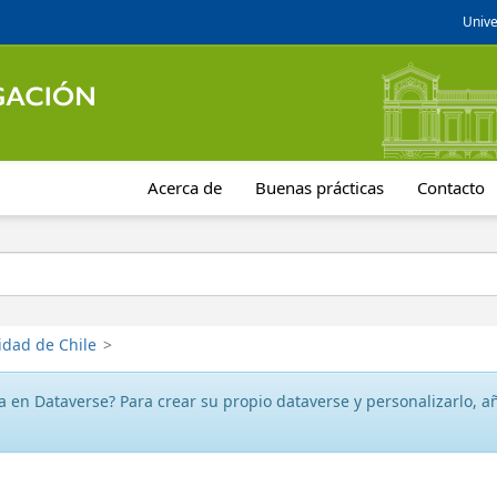
Unive
Acerca de
Buenas prácticas
Contacto
idad de Chile
>
 en Dataverse? Para crear su propio dataverse y personalizarlo, aña