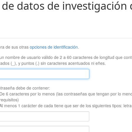
 de datos de investigación 
era de sus otras
opciones de identificación
.
un nombre de usuario válido de 2 a 60 caracteres de longitud que conte
ados (_), y puntos (.) sin caracteres acentuados ni eñes.
traseña debe de contener:
De 6 caracteres por lo menos (las contraseñas que tengan por lo men
requisitos)
Al menos 1 carácter de cada tiene que ser de los siguientes tipos: let