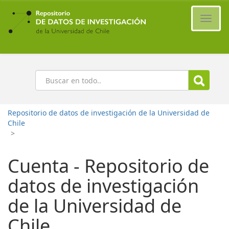
Ir
al
Cambi
contenido
naveg
principal
Buscar
Repositorio de datos de investigación de la Universidad de
Chile
>
Cuenta - Repositorio de
datos de investigación
de la Universidad de
Chile