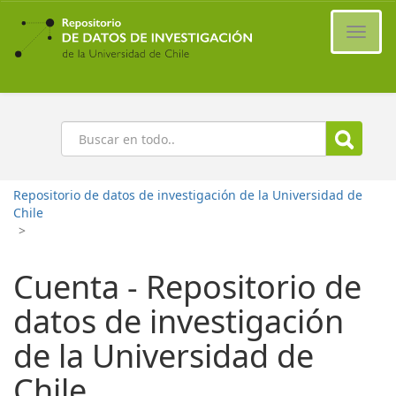
Ir
al
Cambi
contenido
naveg
principal
Buscar
Repositorio de datos de investigación de la Universidad de
Chile
>
Cuenta - Repositorio de
datos de investigación
de la Universidad de
Chile