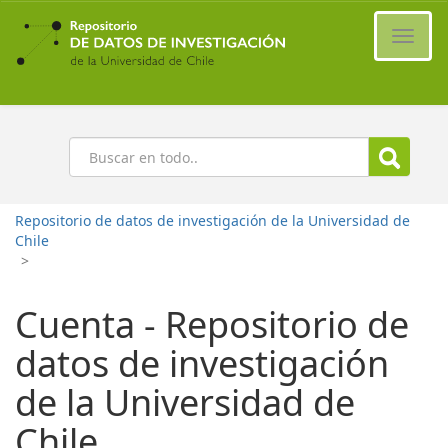
Ir
al
Cambi
contenido
naveg
principal
Buscar
Repositorio de datos de investigación de la Universidad de
Chile
>
Cuenta - Repositorio de
datos de investigación
de la Universidad de
Chile