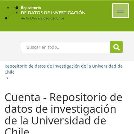
Ir
al
Cambi
contenido
naveg
principal
Buscar
Repositorio de datos de investigación de la Universidad de
Chile
>
Cuenta - Repositorio de
datos de investigación
de la Universidad de
Chile