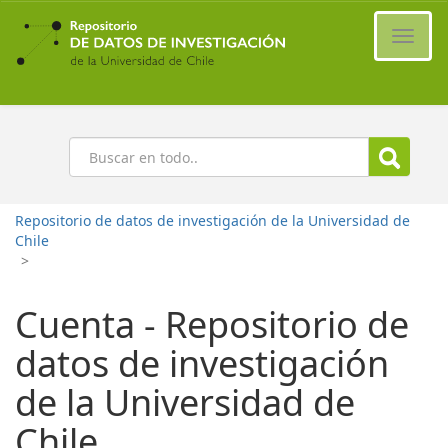
Ir
al
Cambi
contenido
naveg
principal
Buscar
Repositorio de datos de investigación de la Universidad de
Chile
>
Cuenta - Repositorio de
datos de investigación
de la Universidad de
Chile