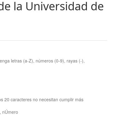
de la Universidad de
nga letras (a-Z), números (0-9), rayas (-),
os 20 caracteres no necesitan cumplir más
ra, nÚmero