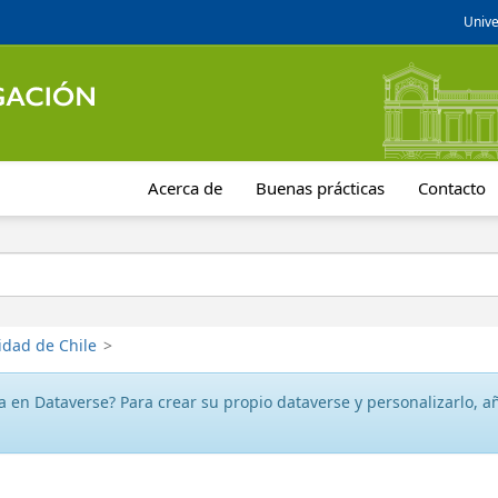
Unive
Acerca de
Buenas prácticas
Contacto
idad de Chile
>
 en Dataverse? Para crear su propio dataverse y personalizarlo, aña