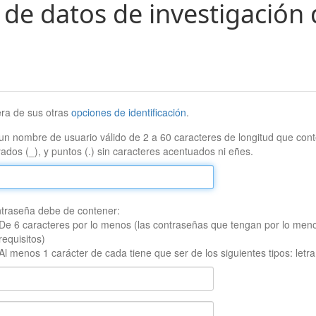
 de datos de investigación 
era de sus otras
opciones de identificación
.
un nombre de usuario válido de 2 a 60 caracteres de longitud que conte
ados (_), y puntos (.) sin caracteres acentuados ni eñes.
traseña debe de contener:
De 6 caracteres por lo menos (las contraseñas que tengan por lo men
requisitos)
Al menos 1 carácter de cada tiene que ser de los siguientes tipos: let