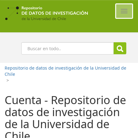
Ir
al
Cambi
contenido
naveg
principal
Buscar
Repositorio de datos de investigación de la Universidad de
Chile
>
Cuenta - Repositorio de
datos de investigación
de la Universidad de
Chile