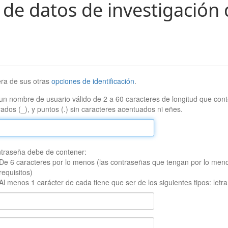
 de datos de investigación 
era de sus otras
opciones de identificación
.
un nombre de usuario válido de 2 a 60 caracteres de longitud que conte
ados (_), y puntos (.) sin caracteres acentuados ni eñes.
traseña debe de contener:
De 6 caracteres por lo menos (las contraseñas que tengan por lo men
requisitos)
Al menos 1 carácter de cada tiene que ser de los siguientes tipos: let