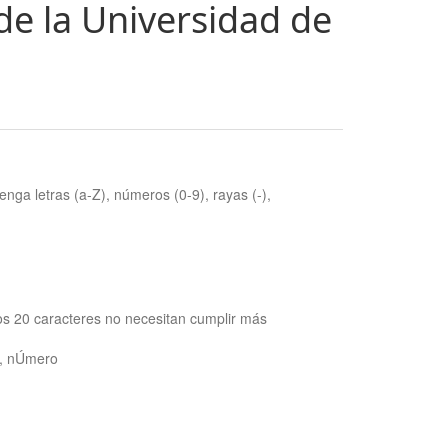
de la Universidad de
nga letras (a-Z), números (0-9), rayas (-),
os 20 caracteres no necesitan cumplir más
ra, nÚmero