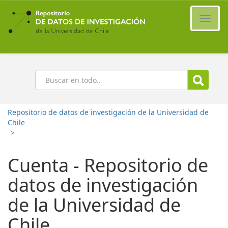
Ir
al
Cambi
contenido
naveg
principal
Buscar
Repositorio de datos de investigación de la Universidad de
Chile
>
Cuenta - Repositorio de
datos de investigación
de la Universidad de
Chile