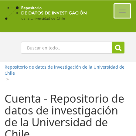
Ir
al
Cambi
contenido
naveg
principal
Buscar
Repositorio de datos de investigación de la Universidad de
Chile
>
Cuenta - Repositorio de
datos de investigación
de la Universidad de
Chile